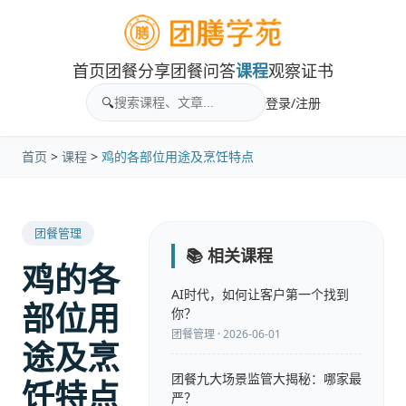
首页
团餐分享
团餐问答
课程
观察
证书
🔍
登录/注册
首页
>
课程
>
鸡的各部位用途及烹饪特点
团餐管理
📚 相关课程
鸡的各
AI时代，如何让客户第一个找到
部位用
你？
团餐管理 · 2026-06-01
途及烹
团餐九大场景监管大揭秘：哪家最
饪特点
严？